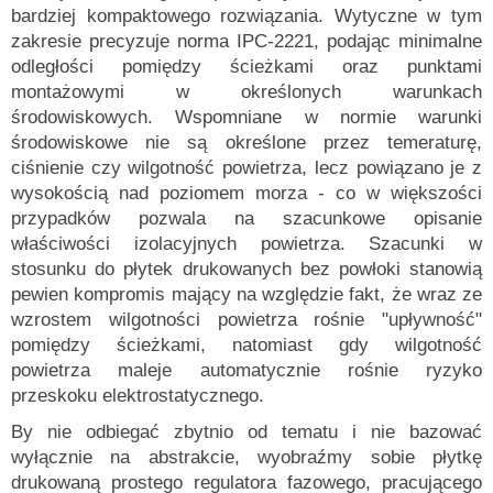
bardziej kompaktowego rozwiązania. Wytyczne w tym
zakresie precyzuje norma IPC-2221, podając minimalne
odległości pomiędzy ścieżkami oraz punktami
montażowymi w określonych warunkach
środowiskowych. Wspomniane w normie warunki
środowiskowe nie są określone przez temeraturę,
ciśnienie czy wilgotność powietrza, lecz powiązano je z
wysokością nad poziomem morza - co w większości
przypadków pozwala na szacunkowe opisanie
właściwości izolacyjnych powietrza. Szacunki w
stosunku do płytek drukowanych bez powłoki stanowią
pewien kompromis mający na względzie fakt, że wraz ze
wzrostem wilgotności powietrza rośnie "upływność"
pomiędzy ścieżkami, natomiast gdy wilgotność
powietrza maleje automatycznie rośnie ryzyko
przeskoku elektrostatycznego.
By nie odbiegać zbytnio od tematu i nie bazować
wyłącznie na abstrakcie, wyobraźmy sobie płytkę
drukowaną prostego regulatora fazowego, pracującego