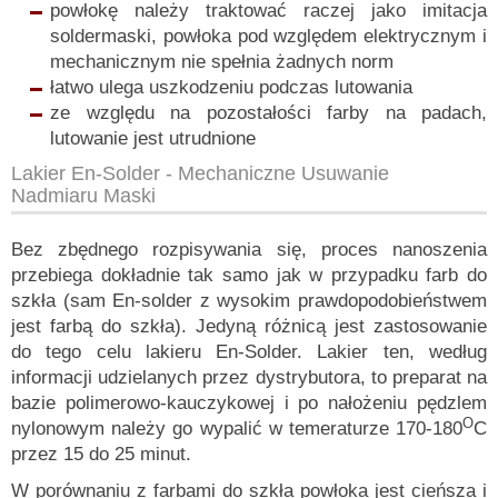
powłokę należy traktować raczej jako imitacja
soldermaski, powłoka pod względem elektrycznym i
mechanicznym nie spełnia żadnych norm
łatwo ulega uszkodzeniu podczas lutowania
ze względu na pozostałości farby na padach,
lutowanie jest utrudnione
Lakier
En-Solder
- Mechaniczne Usuwanie
Nadmiaru Maski
Bez zbędnego rozpisywania się, proces nanoszenia
przebiega dokładnie tak samo jak w przypadku farb do
szkła (sam En-solder z wysokim prawdopodobieństwem
jest farbą do szkła). Jedyną różnicą jest zastosowanie
do tego celu lakieru En-Solder. Lakier ten, według
informacji udzielanych przez dystrybutora, to preparat na
bazie polimerowo-kauczykowej i po nałożeniu pędzlem
O
nylonowym należy go wypalić w temeraturze 170-180
C
przez 15 do 25 minut.
W porównaniu z farbami do szkła powłoka jest cieńsza i