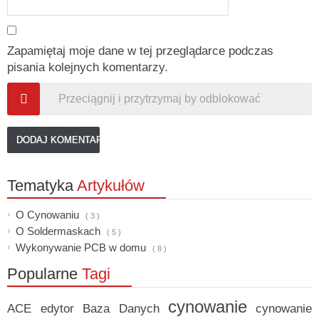
Zapamiętaj moje dane w tej przeglądarce podczas
pisania kolejnych komentarzy.
Przeciągnij i przytrzymaj by odblokować
Tematyka
Artykułów
O Cynowaniu
( 3 )
O Soldermaskach
( 5 )
Wykonywanie PCB w domu
( 8 )
Popularne
Tagi
cynowanie
ACE edytor
Baza Danych
cynowanie