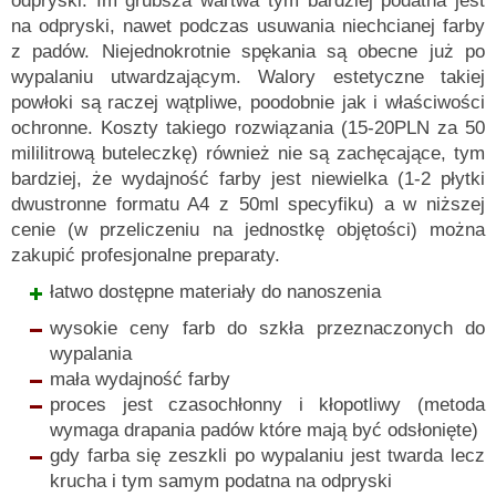
odpryski. Im grubsza wartwa tym bardziej podatna jest
na odpryski, nawet podczas usuwania niechcianej farby
z padów. Niejednokrotnie spękania są obecne już po
wypalaniu utwardzającym. Walory estetyczne takiej
powłoki są raczej wątpliwe, poodobnie jak i właściwości
ochronne. Koszty takiego rozwiązania (15-20PLN za 50
mililitrową buteleczkę) również nie są zachęcające, tym
bardziej, że wydajność farby jest niewielka (1-2 płytki
dwustronne formatu A4 z 50ml specyfiku) a w niższej
cenie (w przeliczeniu na jednostkę objętości) można
zakupić profesjonalne preparaty.
łatwo dostępne materiały do nanoszenia
wysokie ceny farb do szkła przeznaczonych do
wypalania
mała wydajność farby
proces jest czasochłonny i kłopotliwy (metoda
wymaga drapania padów które mają być odsłonięte)
gdy farba się zeszkli po wypalaniu jest twarda lecz
krucha i tym samym podatna na odpryski