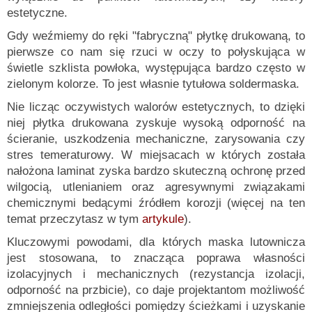
estetyczne.
Gdy weźmiemy do ręki "fabryczną" płytkę drukowaną, to
pierwsze co nam się rzuci w oczy to połyskująca w
świetle szklista powłoka, występująca bardzo często w
zielonym kolorze. To jest własnie tytułowa soldermaska.
Nie licząc oczywistych walorów estetycznych, to dzięki
niej płytka drukowana zyskuje wysoką odporność na
ścieranie, uszkodzenia mechaniczne, zarysowania czy
stres temeraturowy. W miejsacach w których została
nałożona laminat zyska bardzo skuteczną ochronę przed
wilgocią, utlenianiem oraz agresywnymi związakami
chemicznymi bedącymi źródłem korozji (więcej na ten
temat przeczytasz w tym
artykule
).
Kluczowymi powodami, dla których maska lutownicza
jest stosowana, to znacząca poprawa własności
izolacyjnych i mechanicznych (rezystancja izolacji,
odporność na przbicie), co daje projektantom możliwość
zmniejszenia odległości pomiędzy ścieżkami i uzyskanie