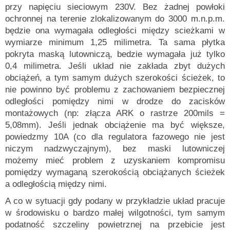
przy napięciu sieciowym 230V. Bez żadnej powłoki
ochronnej na terenie zlokalizowanym do 3000 m.n.p.m.
będzie ona wymagała odległości między scieżkami w
wymiarze minimum 1,25 milimetra. Ta sama płytka
pokryta maską lutowniczą, bedzie wymagała już tylko
0,4 milimetra. Jeśli układ nie zakłada zbyt dużych
obciążeń, a tym samym dużych szerokości ścieżek, to
nie powinno być problemu z zachowaniem bezpiecznej
odległości pomiędzy nimi w drodze do zacisków
montażowych (np: złącza ARK o rastrze 200mils =
5,08mm). Jeśli jednak obciążenie ma być większe,
powiedzmy 10A (co dla regulatora fazowego nie jest
niczym nadzwyczajnym), bez maski lutowniczej
możemy mieć problem z uzyskaniem kompromisu
pomiędzy wymaganą szerokością obciążanych ścieżek
a odległością między nimi.
A co w sytuacji gdy podany w przykładzie układ pracuje
w środowisku o bardzo małej wilgotności, tym samym
podatność szczeliny powietrznej na przebicie jest