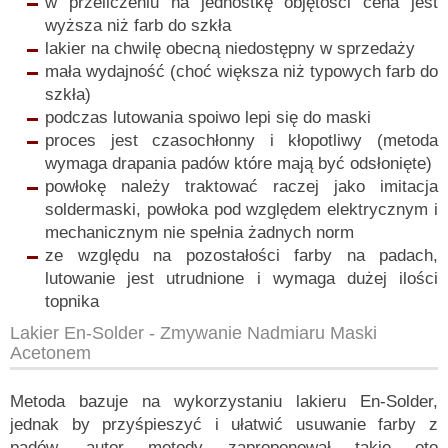
w przeliczeniu na jednostkę objętości cena jest
wyższa niż farb do szkła
lakier na chwilę obecną niedostępny w sprzedaży
mała wydajność (choć większa niż typowych farb do
szkła)
podczas lutowania spoiwo lepi się do maski
proces jest czasochłonny i kłopotliwy (metoda
wymaga drapania padów które mają być odsłonięte)
powłokę należy traktować raczej jako imitacja
soldermaski, powłoka pod względem elektrycznym i
mechanicznym nie spełnia żadnych norm
ze względu na pozostałości farby na padach,
lutowanie jest utrudnione i wymaga dużej ilości
topnika
Lakier
En-Solder
- Zmywanie Nadmiaru Maski
Acetonem
Metoda bazuje na wykorzystaniu lakieru En-Solder,
jednak by przyśpieszyć i ułatwić usuwanie farby z
padów, autor metody zaproponował takie oto