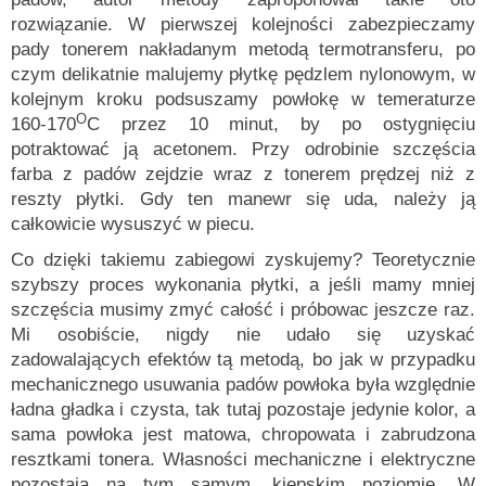
rozwiązanie. W pierwszej kolejności zabezpieczamy
pady tonerem nakładanym metodą termotransferu, po
czym delikatnie malujemy płytkę pędzlem nylonowym, w
kolejnym kroku podsuszamy powłokę w temeraturze
O
160-170
C przez 10 minut, by po ostygnięciu
potraktować ją acetonem. Przy odrobinie szczęścia
farba z padów zejdzie wraz z tonerem prędzej niż z
reszty płytki. Gdy ten manewr się uda, należy ją
całkowicie wysuszyć w piecu.
Co dzięki takiemu zabiegowi zyskujemy? Teoretycznie
szybszy proces wykonania płytki, a jeśli mamy mniej
szczęścia musimy zmyć całość i próbowac jeszcze raz.
Mi osobiście, nigdy nie udało się uzyskać
zadowalających efektów tą metodą, bo jak w przypadku
mechanicznego usuwania padów powłoka była względnie
ładna gładka i czysta, tak tutaj pozostaje jedynie kolor, a
sama powłoka jest matowa, chropowata i zabrudzona
resztkami tonera. Własności mechaniczne i elektryczne
pozostają na tym samym, kiepskim poziomie. W