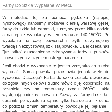
Farby
Do
Szkła Wypalane W Piecu
W metodzie tej za pomocą pędzelka (najlepiej
nylonowego) nanosimy możliwie cienką warstwę gęstej
farby do szkła lub ceramiki, suszymy przez kilka godzin
O
a następnie wypalamy w temperaturze 140-150
C. Po
wypalaniu na całej powierzchni płytki otrzymujemy
twardą i niezbyt równą szklistą powłokę. Dalej czeka nas
"już tylko" czasochłonne zdrapywanie farby z punktów
lutowniczych z użyciem ostrego narzędzia.
Jeśli chodzi o wykonanie to jest to wszystko co trzeba
wykonać. Sama powłoka pozostawia jednak wiele do
życzenia. Dlaczego? Farba do szkła została stworzona
do zgoła innych celów i trudno mówić o jej odporności na
O
przebicie czy na temeratury rzędu 260
C, jakie
występują podczas lutowania. Zazwyczaj farby do szkła i
ceramiki po wypaleniu są nie tylko twarde ale i kruche,
co podczas zmian temperatury powoduje jej pękanie i